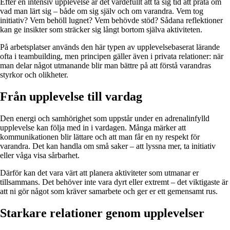
Efter en intensiv upplevelse är det värdefullt att ta sig tid att prata om
vad man lärt sig – både om sig själv och om varandra. Vem tog
initiativ? Vem behöll lugnet? Vem behövde stöd? Sådana reflektioner
kan ge insikter som sträcker sig långt bortom själva aktiviteten.
På arbetsplatser används den här typen av upplevelsebaserat lärande
ofta i teambuilding, men principen gäller även i privata relationer: när
man delar något utmanande blir man bättre på att förstå varandras
styrkor och olikheter.
Från upplevelse till vardag
Den energi och samhörighet som uppstår under en adrenalinfylld
upplevelse kan följa med in i vardagen. Många märker att
kommunikationen blir lättare och att man får en ny respekt för
varandra. Det kan handla om små saker – att lyssna mer, ta initiativ
eller våga visa sårbarhet.
Därför kan det vara värt att planera aktiviteter som utmanar er
tillsammans. Det behöver inte vara dyrt eller extremt – det viktigaste är
att ni gör något som kräver samarbete och ger er ett gemensamt rus.
Starkare relationer genom upplevelser