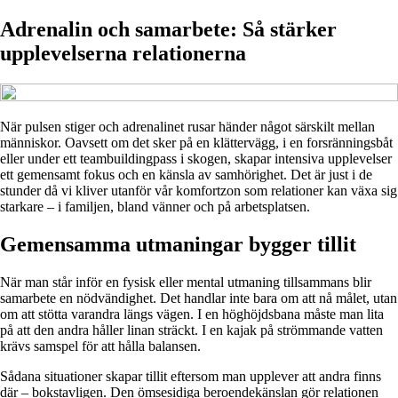
Adrenalin och samarbete: Så stärker
upplevelserna relationerna
När pulsen stiger och adrenalinet rusar händer något särskilt mellan
människor. Oavsett om det sker på en klättervägg, i en forsränningsbåt
eller under ett teambuildingpass i skogen, skapar intensiva upplevelser
ett gemensamt fokus och en känsla av samhörighet. Det är just i de
stunder då vi kliver utanför vår komfortzon som relationer kan växa sig
starkare – i familjen, bland vänner och på arbetsplatsen.
Gemensamma utmaningar bygger tillit
När man står inför en fysisk eller mental utmaning tillsammans blir
samarbete en nödvändighet. Det handlar inte bara om att nå målet, utan
om att stötta varandra längs vägen. I en höghöjdsbana måste man lita
på att den andra håller linan sträckt. I en kajak på strömmande vatten
krävs samspel för att hålla balansen.
Sådana situationer skapar tillit eftersom man upplever att andra finns
där – bokstavligen. Den ömsesidiga beroendekänslan gör relationen