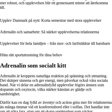
mer robust, och upplevelsen blir ett gemensamt minne att återkomma
till.
Upplev Danmark på nytt: Korta semestrar med stora upplevelser
Adrenalin och samarbete: Så stärker upplevelserna relationerna
Upplevelser för hela familjen – från mor- och farföräldrar till barnbarn
Hitta rätt sportutrustning för dina behov
Adrenalin som socialt kitt
Adrenalin är kroppens naturliga reaktion på spänning och utmaning.
Det skärper sinnena och ger energi, men påverkar också våra sociala
band. När vi delar en adrenalinfylld upplevelse frigörs ämnen som
dopamin och oxytocin, vilka stärker känslan av glädje och
samhörighet.
Därför kan en dag fylld av äventyr och action göra mer för relationerna
än många timmar vid ett konferensbord eller i soffan. Det handlar inte
om att söka fara, utan om att skapa upplevelser som väcker