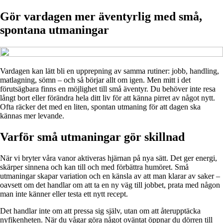
Gör vardagen mer äventyrlig med små,
spontana utmaningar
Vardagen kan lätt bli en upprepning av samma rutiner: jobb, handling,
matlagning, sömn – och så börjar allt om igen. Men mitt i det
förutsägbara finns en möjlighet till små äventyr. Du behöver inte resa
långt bort eller förändra hela ditt liv för att känna pirret av något nytt.
Ofta räcker det med en liten, spontan utmaning för att dagen ska
kännas mer levande.
Varför små utmaningar gör skillnad
När vi bryter våra vanor aktiveras hjärnan på nya sätt. Det ger energi,
skärper sinnena och kan till och med förbättra humöret. Små
utmaningar skapar variation och en känsla av att man klarar av saker –
oavsett om det handlar om att ta en ny väg till jobbet, prata med någon
man inte känner eller testa ett nytt recept.
Det handlar inte om att pressa sig själv, utan om att återupptäcka
nyfikenheten. När du vågar göra något oväntat öppnar du dörren till