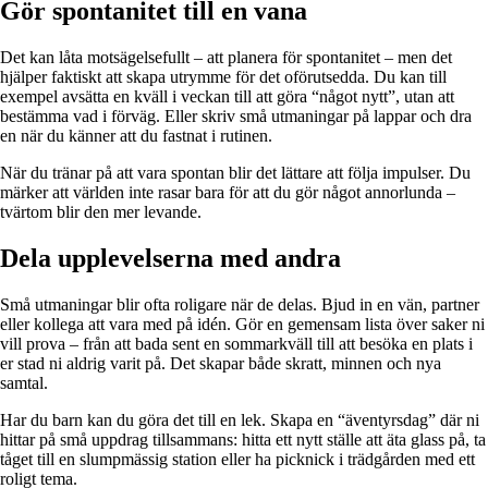
Gör spontanitet till en vana
Det kan låta motsägelsefullt – att planera för spontanitet – men det
hjälper faktiskt att skapa utrymme för det oförutsedda. Du kan till
exempel avsätta en kväll i veckan till att göra “något nytt”, utan att
bestämma vad i förväg. Eller skriv små utmaningar på lappar och dra
en när du känner att du fastnat i rutinen.
När du tränar på att vara spontan blir det lättare att följa impulser. Du
märker att världen inte rasar bara för att du gör något annorlunda –
tvärtom blir den mer levande.
Dela upplevelserna med andra
Små utmaningar blir ofta roligare när de delas. Bjud in en vän, partner
eller kollega att vara med på idén. Gör en gemensam lista över saker ni
vill prova – från att bada sent en sommarkväll till att besöka en plats i
er stad ni aldrig varit på. Det skapar både skratt, minnen och nya
samtal.
Har du barn kan du göra det till en lek. Skapa en “äventyrsdag” där ni
hittar på små uppdrag tillsammans: hitta ett nytt ställe att äta glass på, ta
tåget till en slumpmässig station eller ha picknick i trädgården med ett
roligt tema.