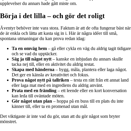
upplevelser du annars hade gått miste om.
Börja i det lilla – och gör det roligt
Äventyr behöver inte vara stora. Faktum är att de ofta fungerar bäst när
de är enkla och lätta att kasta sig in i. Här är några idéer till små,
spontana utmaningar du kan prova redan idag:
Ta en omväg hem
– gå eller cykla en väg du aldrig tagit tidigare
och se vad du upptäcker.
Säg ja till något nytt
– kanske en inbjudan du annars skulle
tacka nej till, eller en aktivitet du aldrig testat.
Skapa med händerna
– bygg, måla, plantera eller laga något.
Det ger en känsla av kreativitet och fokus.
Prova något nytt på tallriken
– testa en rätt från ett annat land
eller laga mat med en ingrediens du aldrig använt.
Prata med en främling
– ett leende eller en kort konversation
kan leda till oväntade möten.
Gör något utan plan
– hoppa på en buss till en plats du inte
känner till, eller ta en promenad utan mål.
Det viktigaste är inte vad du gör, utan att du gör något som bryter
mönstret.