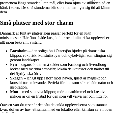
promenera längs stranden utan mål, eller bara njuta av stillheten på en
bänk i solen. De små stunderna blir stora när man ger sig tid att känna
dem.
Små platser med stor charm
Danmark är fullt av platser som passar perfekt för en lugn
minisemester. Här finns både kust, kultur och kulinariska upplevelser –
allt inom bekvämt avstånd.
Bornholm
– den soliga ön i Östersjön bjuder på dramatiska
klippor, rökt fisk, konstnärsbyar och cykelvägar som slingrar sig
genom landskapet.
Fyn
– sagans ö, där små städer som Faaborg och Svendborg
lockar med maritim atmosfär, lokala delikatesser och närhet till
det Sydfynska öhavet.
Skagen
– längst upp i norr möts haven, ljuset är magiskt och
konsthistorien levande. Perfekt för den som söker både natur och
inspiration.
Møn
– med sina vita klippor, mörka natthimmel och kreativa
miljöer är ön en fristad för den som vill varva ner och hitta ro.
Oavsett vart du reser är det ofta de enkla upplevelserna som stannar
kvar: doften av hav, ett samtal med en lokalbo eller känslan av att tiden