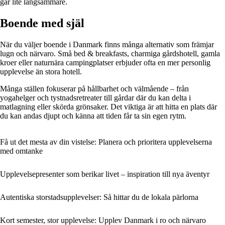
går lite långsammare.
Boende med själ
När du väljer boende i Danmark finns många alternativ som främjar
lugn och närvaro. Små bed & breakfasts, charmiga gårdshotell, gamla
kroer eller naturnära campingplatser erbjuder ofta en mer personlig
upplevelse än stora hotell.
Många ställen fokuserar på hållbarhet och välmående – från
yogahelger och tystnadsretreater till gårdar där du kan delta i
matlagning eller skörda grönsaker. Det viktiga är att hitta en plats där
du kan andas djupt och känna att tiden får ta sin egen rytm.
Få ut det mesta av din vistelse: Planera och prioritera upplevelserna
med omtanke
Upplevelsepresenter som berikar livet – inspiration till nya äventyr
Autentiska storstadsupplevelser: Så hittar du de lokala pärlorna
Kort semester, stor upplevelse: Upplev Danmark i ro och närvaro