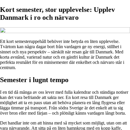
Kort semester, stor upplevelse: Upplev
Danmark i ro och närvaro
Ett kort semesteruppehåll behöver inte betyda en liten upplevelse.
Tvärtom kan några dagar bort från vardagen ge ny energi, stillhet i
sinnet och nya perspektiv – särskilt när resan går till Danmark. Med
korta avstånd, varierad natur och en gästfri kultur är Danmark det
perfekta resmålet för en minisemester där enkelhet och närvaro står i
centrum.
Semester i lugnt tempo
I en tid då många av oss lever med fulla kalendrar och ständiga notiser
kan det vara befriande att sakta ner. En kort resa till Danmark ger
möjlighet att ta en paus utan att behöva planera en lång flygresa eller
lägga timmar på transport. Från södra Sverige är det enkelt att ta sig
över bron eller med färjan – och plötsligt känns vardagen långt borta.
Det handlar inte om att hinna med så mycket som möjligt, utan om att
vara närvarande. Att sitta på en liten hamnkrog med en kopp kaffe,