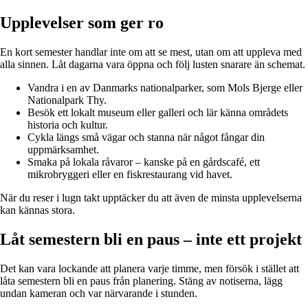
Upplevelser som ger ro
En kort semester handlar inte om att se mest, utan om att uppleva med
alla sinnen. Låt dagarna vara öppna och följ lusten snarare än schemat.
Vandra i en av Danmarks nationalparker, som Mols Bjerge eller
Nationalpark Thy.
Besök ett lokalt museum eller galleri och lär känna områdets
historia och kultur.
Cykla längs små vägar och stanna när något fångar din
uppmärksamhet.
Smaka på lokala råvaror – kanske på en gårdscafé, ett
mikrobryggeri eller en fiskrestaurang vid havet.
När du reser i lugn takt upptäcker du att även de minsta upplevelserna
kan kännas stora.
Låt semestern bli en paus – inte ett projekt
Det kan vara lockande att planera varje timme, men försök i stället att
låta semestern bli en paus från planering. Stäng av notiserna, lägg
undan kameran och var närvarande i stunden.