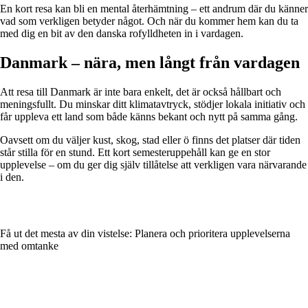
En kort resa kan bli en mental återhämtning – ett andrum där du känner
vad som verkligen betyder något. Och när du kommer hem kan du ta
med dig en bit av den danska rofylldheten in i vardagen.
Danmark – nära, men långt från vardagen
Att resa till Danmark är inte bara enkelt, det är också hållbart och
meningsfullt. Du minskar ditt klimatavtryck, stödjer lokala initiativ och
får uppleva ett land som både känns bekant och nytt på samma gång.
Oavsett om du väljer kust, skog, stad eller ö finns det platser där tiden
står stilla för en stund. Ett kort semesteruppehåll kan ge en stor
upplevelse – om du ger dig själv tillåtelse att verkligen vara närvarande
i den.
Få ut det mesta av din vistelse: Planera och prioritera upplevelserna
med omtanke